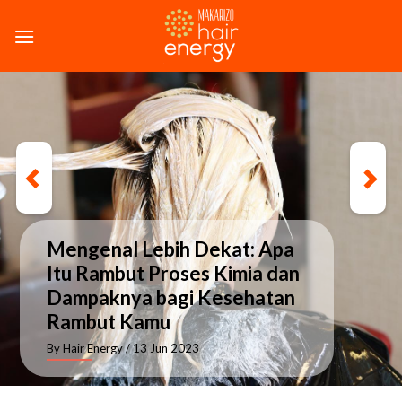
Skip
to
content
Mengenal Lebih Dekat: Apa
Itu Rambut Proses Kimia dan
Dampaknya bagi Kesehatan
Rambut Kamu
By Hair Energy
/ 13 Jun 2023